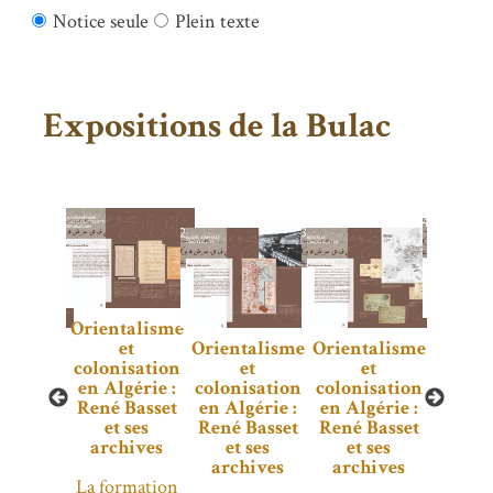
Notice seule
Plein texte
Expositions de la Bulac
ntalisme
Orientalisme
et
Orientalisme
Orientalisme
Orien
et
nisation
et
et
colonisation
lgérie :
colonisation
colonisation
colon
en Algérie :
 Basset
en Algérie :
en Algérie :
en Al
René Basset
t ses
René Basset
René Basset
René 
et ses
chives
et ses
et ses
et
archives
archives
archives
arc
ormation