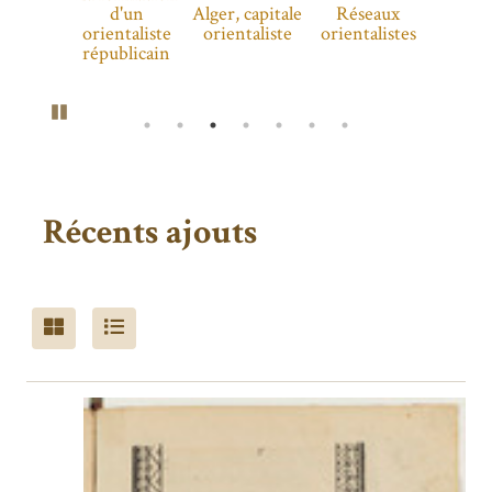
La
d'un
Alger, capitale
Réseaux
Le m
diatectologie
ntaliste
orientaliste
orientalistes
d'orie
aux colonies
blicain
Pause
Récents ajouts