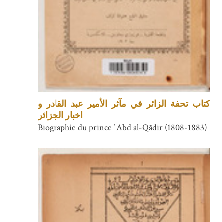
كتاب تحفة الزائر في مآثر الأمير عبد القادر و
اخبار الجزائر
Biographie du prince ʿAbd al-Qādir (1808-1883)