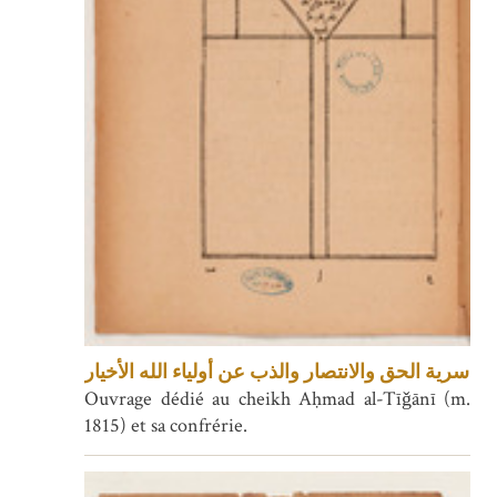
سرية الحق والانتصار والذب عن أولياء الله الأخيار
Ouvrage dédié au cheikh Aḥmad al-Tīǧānī (m.
1815) et sa confrérie.