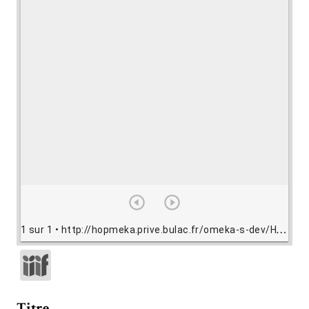
1 sur 1
• http://hopmeka.prive.bulac.fr/omeka-s-dev/HV.478/view/HV478.jpg
Titre