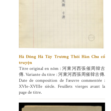
Hà Đông Hà Tây Trương Thôi Hàn Chu cổ
truyện
Titre original en nôm : 河東河西張催周韓古
傳. Variante du titre : 河東河西張周催韓古傳.
Date de composition de l'œuvre commentée :
XVIe-XVIIIe siècle. Feuillets vierges avant la
page de titre.