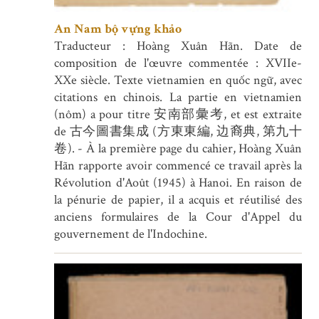
An Nam bộ vựng khảo
Traducteur : Hoàng Xuân Hãn. Date de
composition de l'œuvre commentée : XVIIe-
XXe siècle. Texte vietnamien en quốc ngữ, avec
citations en chinois. La partie en vietnamien
(nôm) a pour titre 安南部彙考, et est extraite
de 古今圖書集成 (方東東編, 边裔典, 第九十
卷). - À la première page du cahier, Hoàng Xuân
Hãn rapporte avoir commencé ce travail après la
Révolution d'Août (1945) à Hanoi. En raison de
la pénurie de papier, il a acquis et réutilisé des
anciens formulaires de la Cour d'Appel du
gouvernement de l'Indochine.