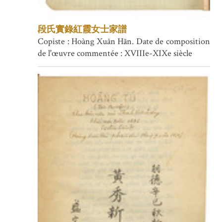
段氏實錄紅霞女士家譜
Copiste : Hoàng Xuân Hãn. Date de composition
de l'œuvre commentée : XVIIIe-XIXe siècle