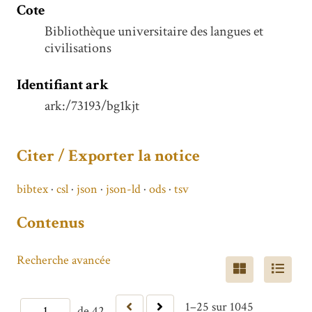
Cote
Bibliothèque universitaire des langues et
civilisations
Identifiant ark
ark:/73193/bg1kjt
Citer / Exporter la notice
bibtex
csl
json
json-ld
ods
tsv
Contenus
Recherche avancée
1–25 sur 1045
de 42