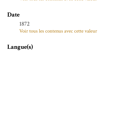
Date
1872
Voir tous les contenus avec cette valeur
Langue(s)
français
Voir tous les contenus avec cette valeur
Sujet(s)
Littérature bengalie
Voir tous les contenus avec cette valeur
Kannada (langue)
Voir tous les contenus avec cette valeur
Gujarātī (langue)
Voir tous les contenus avec cette valeur