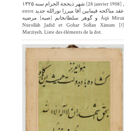
شهر ذیحجة الحرام سنه ۱۳۲۵ [28 janvier 1908] ,
entre عقد مناکحه فیمابین آقا میرزا نورالله جدید
و گوهر سلطانخانم [صیه] مرضیه Āqā Mīrzā
Nūrollāh Jadīd et Gohar Solt̄an Xānum [?]
Marziyeh. Liste des éléments de la dot.