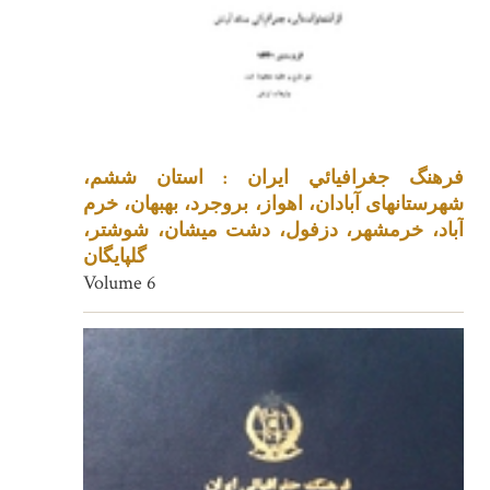
فرهنگ جغرافيائي ايران : استان ششم،
شهرستانهای آبادان، اهواز، بروجرد، بهبهان، خرم
آباد، خرمشهر، دزفول، دشت میشان، شوشتر،
گلپایگان
Volume 6