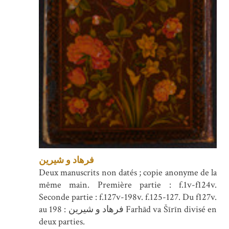
فرهاد و شیرین
Deux manuscrits non datés ; copie anonyme de la
même main. Première partie : f.1v-f124v.
Seconde partie : f.127v-198v. f.125-127. Du f127v.
au 198 : فرهاد و شیرین Farhād va Šīrīn divisé en
deux parties.