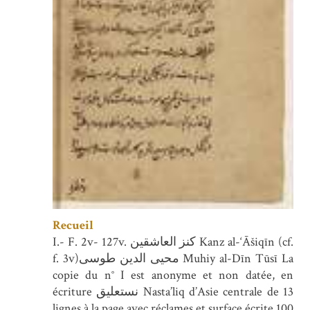
Recueil
I.- F. 2v- 127v. کنز العاشقین Kanz al-‘Āšiqīn (cf.
f. 3v)محیی الدین طوسی Muhiy al-Dīn Tūsī La
copie du n° I est anonyme et non datée, en
écriture نستعلیق Nasta’liq d’Asie centrale de 13
lignes à la page avec réclames et surface écrite 100