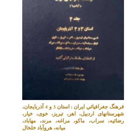
فرهنگ جغرافيائي ايران : استان 3 و 4 آذربایجان،
شهرستانهای اردبیل، اهر، تبریز، خوی، خیار،
رضائیه، سراب، ماکو، مراغه، مرند، مهاباد،
میانه، هروآباد خلخال