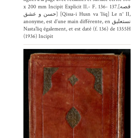
x 200 mm Incipit Explicit II.- F. 136- 137.[قصه
حسن و عشق] [Qissa-i Husn va ‘Išq] Le n° II,
anonyme, est d’une main différente, en نستعلیق
Nasta’liq également, et est daté (f. 136) de 1355H
(1936) Incipit