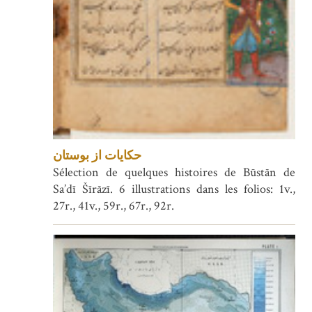
حکایات از بوستان
Sélection de quelques histoires de Būstān de
Sa’dī Šīrāzī. 6 illustrations dans les folios: 1v.,
27r., 41v., 59r., 67r., 92r.