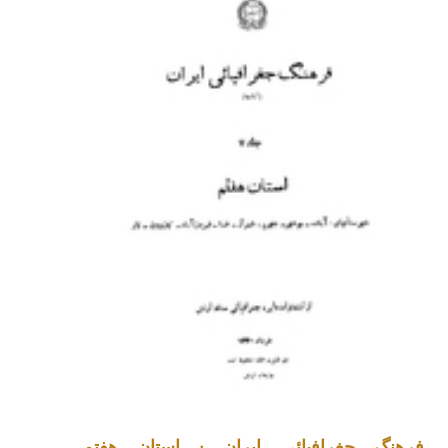
فرهنگ جغرافيائي ايران : استان هفتم،