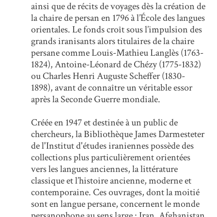
ainsi que de récits de voyages dès la création de
la chaire de persan en 1796 à l’École des langues
orientales. Le fonds croît sous l’impulsion des
grands iranisants alors titulaires de la chaire
persane comme Louis-Mathieu Langlès (1763-
1824), Antoine-Léonard de Chézy (1775-1832)
ou Charles Henri Auguste Scheffer (1830-
1898), avant de connaître un véritable essor
après la Seconde Guerre mondiale.
Créée en 1947 et destinée à un public de
chercheurs, la Bibliothèque James Darmesteter
de l'Institut d'études iraniennes possède des
collections plus particulièrement orientées
vers les langues anciennes, la littérature
classique et l’histoire ancienne, moderne et
contemporaine. Ces ouvrages, dont la moitié
sont en langue persane, concernent le monde
persanophone au sens large : Iran, Afghanistan