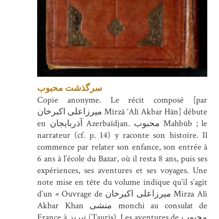
سرگذشت محبوب
Copie anonyme. Le récit composé [par
میرزاعلی اکبرخان Mīrzā ‘Alī Akbar Hān] débute
en آذربایجان Azerbaïdjan. محبوب Mahbūb ; le
narrateur (cf. p. 14) y raconte son histoire. Il
commence par relater son enfance, son entrée à
6 ans à l’école du Bazar, où il resta 8 ans, puis ses
expériences, ses aventures et ses voyages. Une
note mise en tête du volume indique qu’il s’agit
d’un « Ouvrage de میرزاعلی اکبرخان Mirza Ali
Akbar Khan منشی monchi au consulat de
France à تبریز (Tauris). Les aventures de محبوب