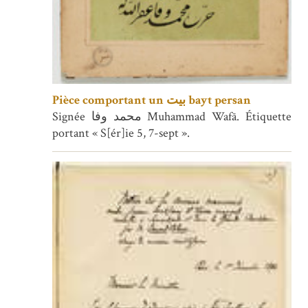
Pièce comportant un بیت bayt persan
Signée محمد وفا Muhammad Wafā. Étiquette
portant « S[ér]ie 5, 7-sept ».