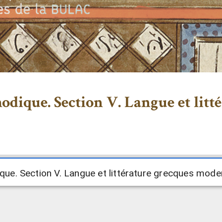
dique. Section V. Langue et litt
ue. Section V. Langue et littérature grecques mode
ue. Section V. Langue et littérature grecques mode