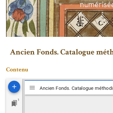
Ancien Fonds. Catalogue métho
Contenu
Visualiseur
Ancien Fonds. Catalogue méthodiq
Ancien Fonds. Catalogue méthodiq
Mirador
1