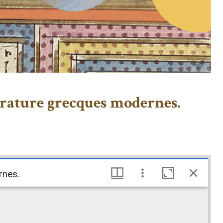
érature grecques modernes.
rnes.
rnes.