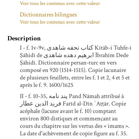
Voir tous les contenus avec cette valeur
Dictionnaires bilingues
Voir tous les contenus avec cette valeur
Description
I - f. 1v-9v, کتاب تحفه شاهدی Kitāb-i Tuhfe-i
Şāhidī de ابرهیم دهده شاهدی Ībrahīm Dede
Şāhidī. Dictionnaire persan-turc en vers
composé en 920 (1514-1515). Copie lacunaire
de plusieurs feuillets, entre les f. 1 et 2, 4 et 5 et
après le f. 9. 1600/1625
II - f. 10-35, پند نامه Pand Nāmah attribué à
فرید الدین عطار Farīd al-Dīn ʿAṭṭār. Copie
acéphale (lacune avant le f. 10) comptant
environ 800 distiques et commençant au
cours du chapitre sur les vertus des « imams ».
La date d'achèvement de copie figure au f. 35.