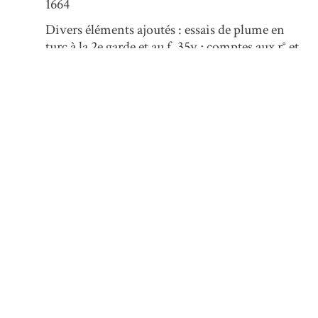
1664
Divers éléments ajoutés : essais de plume en
turc à la 2e garde et au f. 35v ; comptes aux r° et
v° de la 3e garde ; notes diverses et marque de
Ramazān 1111 (20 février-21 mars 1700) au f. 1 ;
carré magique au f. 36v. Inscription en hébreu
sur le contreplat supérieur. Au f. 1 figure le
nom de Muhammed Hasan Izmirlī. Au f. 38v,
on trouve des essais de plume avec « Monsieur
Bernard » et divers monogrammes.
Ancienne cote : 795. Ancienne cote : Turc 171
Format et exemplaire
38 feuillets. Ecritures ottomanes Nashī. les
copies anonymes des deux textes sont de
mains différentes. Réclames. Réglure au
mistara. Encadrements de deux filets rouges