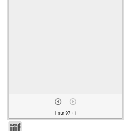
1 sur 97
• 1