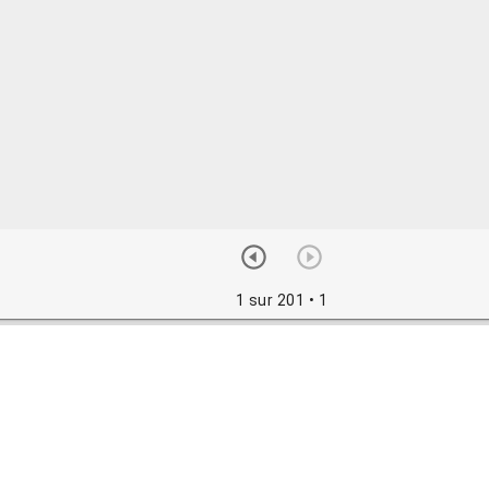
1 sur 201
• 1