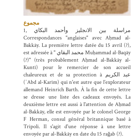
مجموع
1, مراسلة بين الانجليز وأحمد البكاي
Correspondances "anglaises" avec Aḥmad al-
Bakkāy. La première lettre datée du 15 avril (?),
est adressée à " محمد البقاي Muḥammad al-Baqāy
(?)" (très probablement Aḥmad al-Bakkāy al-
Kuntī) pour le remercier de son accueil
chaleureux et de sa protection à عبد الكريم
(ʿAbd al-Karīm) qui n'est autre que l’explorateur
allemand Heinrich Barth. À la fin de cette lettre
se dresse une liste des cadeaux envoyés. La
deuxième lettre est aussi à l'attention de Aḥmad
al-Bakkāy, elle est envoyée par le colonel George
F Herman, consul général britannique basé à
Tripoli. Il s'agit d'une réponse à une lettre
envoyée par al-Bakkāy en date du 15 raǧab (?).