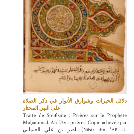
دلائل الخيرات وشوارق الأنوار في ذكر الصلاة
على النبي المختار
Traité de Soufisme : Prières sur le Prophète
Muḥammad. Au f.2v : prières. Copie achevée par
ناصر بن علي العثماني (Nāṣir ibn ʿAlī al-