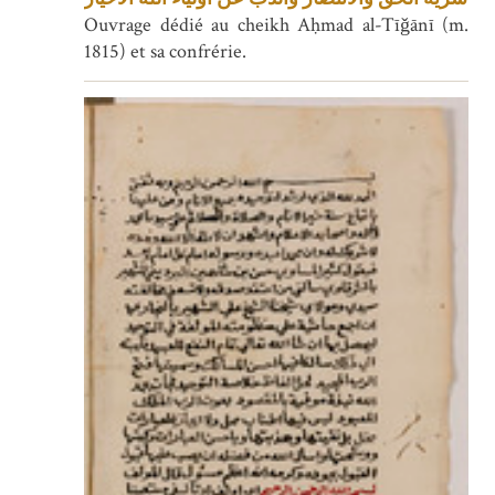
Ouvrage dédié au cheikh Aḥmad al-Tīǧānī (m.
1815) et sa confrérie.