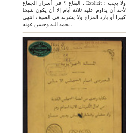
البقاع ؟ في أسرار الجماع . Explicit : ولا يجب
لأحد أن يداوم عليه ثلاثة أيام إلا أن يكون شيخا
كبيرا أو بارد المزاج ولا يشربه في الصيف انتهى
بحمد الله وحسن عونه .