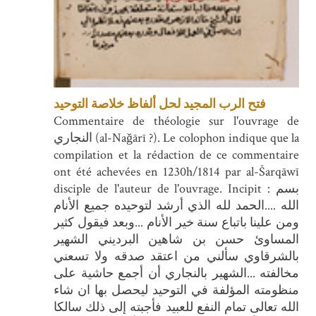
فتح الرب المجيد لحل ألفاظ خلاصة التوحيد
Commentaire de théologie sur l'ouvrage de
النجاري (al-Naǧārī ?). Le colophon indique que la
compilation et la rédaction de ce commentaire
ont été achevées en 1230h/1814 par al-Šarqāwī
disciple de l'auteur de l'ouvrage. Incipit : بسم
الله ....الحمد لله الذي أرشد لتوحيده جميع الأنام
ومن علينا باتباع سنة خير الأنام ...وبعد فيقول كثير
المساوئ حسن بن شاهين البرديني الشهير
بالشرقاوي سألني من اعتقد صدقه ولا تسعني
مخالفته ...الشهير بالنجاري أن أجمع حاشية على
منظومته المؤلفة في التوحيد ليحصل بها ان شاء
الله تعالى تمام النفع للعبيد فأجبته إلى ذلك سالكا