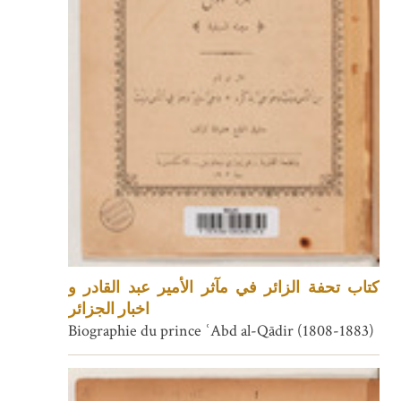
كتاب تحفة الزائر في مآثر الأمير عبد القادر و
اخبار الجزائر
Biographie du prince ʿAbd al-Qādir (1808-1883)