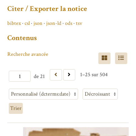
Citer / Exporter la notice
bibtex
csl
json
json-ld
ods
tsv
Contenus
Recherche avancée
1–25 sur 504
de 21
Trier