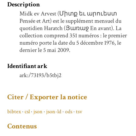
Description
Midk ev Arvest (Միտք եւ արուեստ
Pensée et Art) est le supplément mensuel du
quotidien Haratch (Յառաջ En avant). La
collection comprend 351 numéros : le premier
numéro porte la date du 5 décembre 1976, le
dernier le 5 mai 2009.
Identifiant ark
ark:/73193/b5tbj2
Citer / Exporter la notice
bibtex
csl
json
json-ld
ods
tsv
Contenus