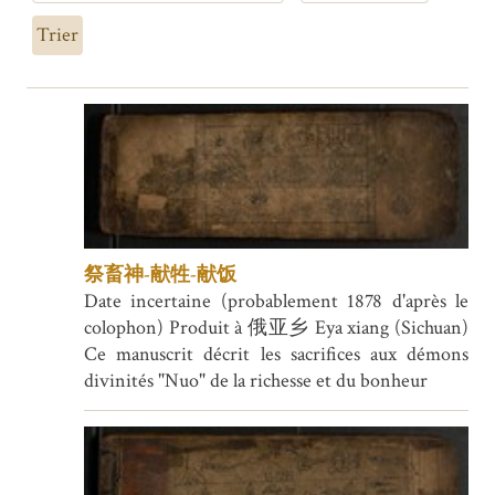
Trier
祭畜神-献牲-献饭
Date incertaine (probablement 1878 d'après le
colophon) Produit à 俄亚乡 Eya xiang (Sichuan)
Ce manuscrit décrit les sacrifices aux démons
divinités "Nuo" de la richesse et du bonheur