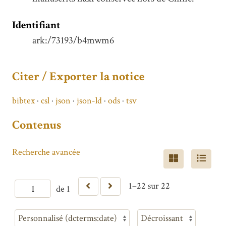
Identifiant
ark:/73193/b4mwm6
Citer / Exporter la notice
bibtex
csl
json
json-ld
ods
tsv
Contenus
Recherche avancée
1–22 sur 22
de 1