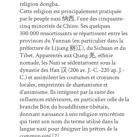
religion dongba.
Cette religion est principalement pratiquée
par le peuple naxi 纳西, l’une des cinquante-
cinq minorités de Chine. Ses quelques
300 000 ressortissants se répartissent entre les
provinces du Yunnan (en particulier dans la
préfecture de Lijiang 丽江), du Sichuan et du
Tibet. Apparentés aux Qiang 羌, ethnie
nomade, les Naxi se sédentarisent sous la
dynastie des Han 汉 (206 av. J.-C.-220 ap. J.-
C.) et assimilent les coutumes et croyances
locales, empreintes de shamanisme et
d’animisme. Ils intègrent par la suite des
influences extérieures, en particulier celle de la
branche Bön du bouddhisme tibétain,
donnant naissance à une religion syncrétiste
qui tient son nom du terme utilisé dans la
langue naxi pour désigner les prêtres de la
communauté [2].