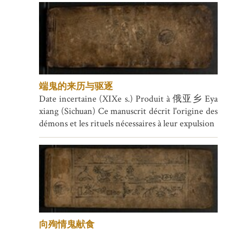
端鬼的来历与驱逐
Date incertaine (XIXe s.) Produit à 俄亚乡 Eya
xiang (Sichuan) Ce manuscrit décrit l'origine des
démons et les rituels nécessaires à leur expulsion
向殉情鬼献食