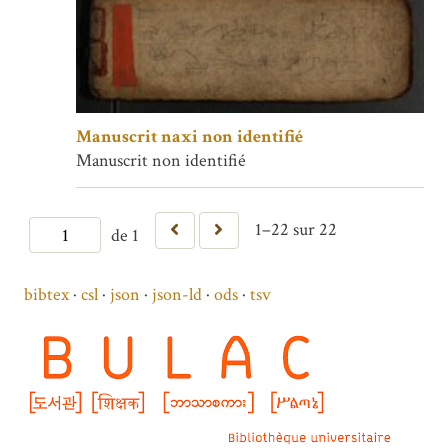
Manuscrit naxi non identifié
Manuscrit non identifié
1–22 sur 22
de 1
bibtex
csl
json
json-ld
ods
tsv