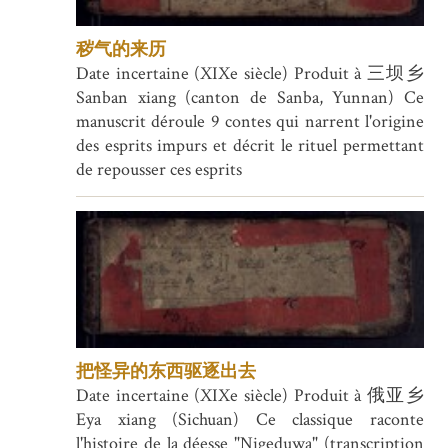
秽气的来历
Date incertaine (XIXe siècle) Produit à 三坝乡
Sanban xiang (canton de Sanba, Yunnan) Ce
manuscrit déroule 9 contes qui narrent l'origine
des esprits impurs et décrit le rituel permettant
de repousser ces esprits
把怪异的东西驱逐出去
Date incertaine (XIXe siècle) Produit à 俄亚乡
Eya xiang (Sichuan) Ce classique raconte
l'histoire de la déesse "Nigeduwa" (transcription