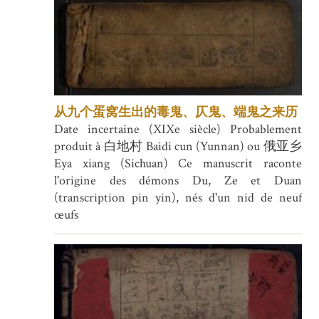
从九个蛋窝生出的毒鬼、仄鬼、端鬼之来历
Date incertaine (XIXe siècle) Probablement
produit à 白地村 Baidi cun (Yunnan) ou 俄亚乡
Eya xiang (Sichuan) Ce manuscrit raconte
l'origine des démons Du, Ze et Duan
(transcription pin yin), nés d'un nid de neuf
œufs