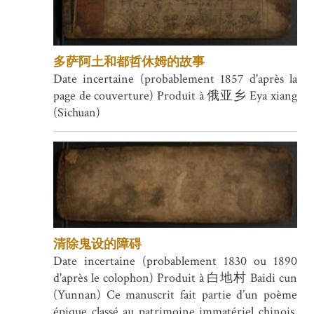
多萨阿土和都哲休姆的故事
Date incertaine (probablement 1857 d'après la
page de couverture) Produit à 俄亚乡 Eya xiang
(Sichuan)
清除鬼设的障碍
Date incertaine (probablement 1830 ou 1890
d'après le colophon) Produit à 白地村 Baidi cun
(Yunnan) Ce manuscrit fait partie d’un poème
épique classé au patrimoine immatériel chinois,