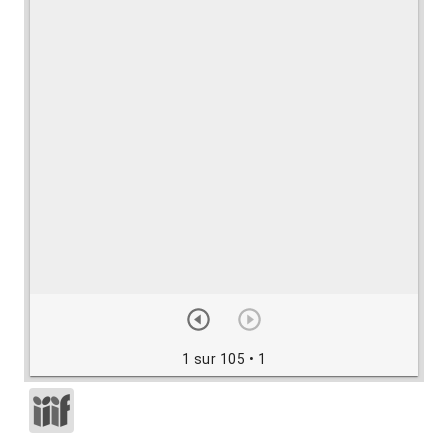
1 sur 105
• 1