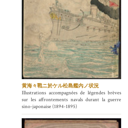
黄海々戰ニ於ケル松島艦內ノ状況
Illustrations accompagnées de légendes brèves
sur les affrontements navals durant la guerre
sino-japonaise (1894-1895)