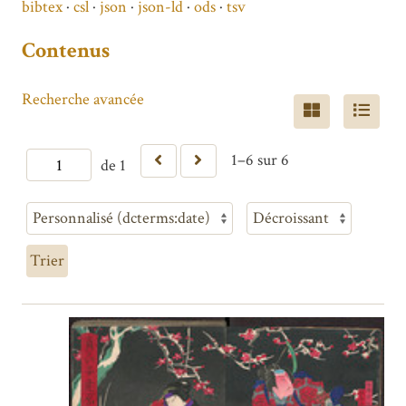
bibtex
csl
json
json-ld
ods
tsv
Contenus
Recherche avancée
1–6 sur 6
de 1
Trier