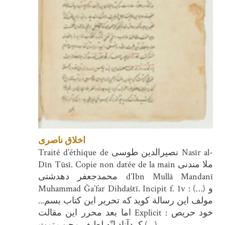
اخلاق ناصری
Traité d’éthique de نصیرالدین طوسی Nasīr al-
Dīn Tūsī. Copie non datée de la main ملا مندنی
محمدجعفر دهدشتی d’Ibn Mullā Mandanī
Muhammad Ğa’far Dihdaštī. Incipit f. 1v : (…) و
مولف اين رسالة كويد كه تحرير اين كتاب بسم...
اما بعد محرر اين مقالت Explicit : خود حريص
كردآناد انّه لطيف مجيب تمت (…)