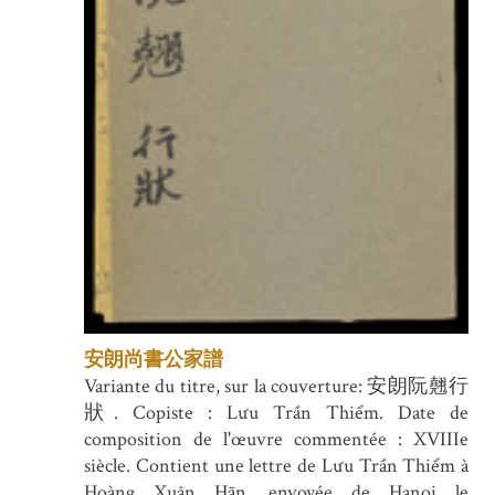
安朗尚書公家譜
Variante du titre, sur la couverture: 安朗阮翹行
狀. Copiste : Lưu Trần Thiểm. Date de
composition de l'œuvre commentée : XVIIIe
siècle. Contient une lettre de Lưu Trần Thiểm à
Hoàng Xuân Hãn, envoyée de Hanoi le