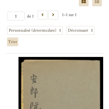
1–1 sur 1
de 1
Trier