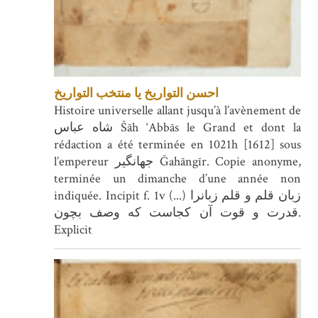
احسن التواریخ یا منتخب التواریخ
Histoire universelle allant jusqu’à l’avènement de
شاه عباس Šāh ‘Abbās le Grand et dont la
rédaction a été terminée en 1021h [1612] sous
l’empereur جهانگیر Ğahāngīr. Copie anonyme,
terminée un dimanche d’une année non
indiquée. Incipit f. 1v (...) زبان قلم و قلم زبانرا
قدرت و قوت آن كجاست كه وصف بچون.
Explicit