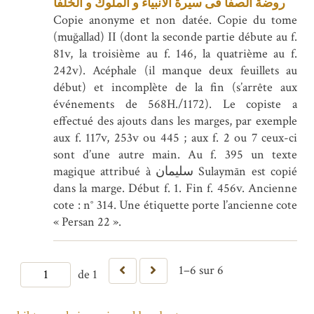
روضة الصفا فى سيرة الانبيآء و الملوك و الخلفآ
Copie anonyme et non datée. Copie du tome
(muğallad) II (dont la seconde partie débute au f.
81v, la troisième au f. 146, la quatrième au f.
242v). Acéphale (il manque deux feuillets au
début) et incomplète de la fin (s’arrête aux
événements de 568H./1172). Le copiste a
effectué des ajouts dans les marges, par exemple
aux f. 117v, 253v ou 445 ; aux f. 2 ou 7 ceux-ci
sont d’une autre main. Au f. 395 un texte
magique attribué à سلیمان Sulaymān est copié
dans la marge. Début f. 1. Fin f. 456v. Ancienne
cote : n° 314. Une étiquette porte l’ancienne cote
« Persan 22 ».
1–6 sur 6
de 1