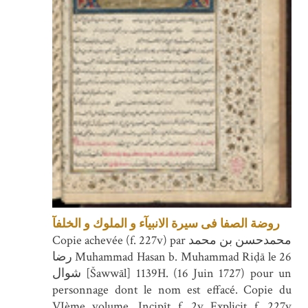
روضة الصفا فى سيرة الانبيآء و الملوك و الخلفآ
Copie achevée (f. 227v) par محمدحسن بن محمد
رضا Muhammad Hasan b. Muhammad Riḍā le 26
شوال [Šawwāl] 1139H. (16 Juin 1727) pour un
personnage dont le nom est effacé. Copie du
VIème volume. Incipît f. 2v Explicit f. 227v