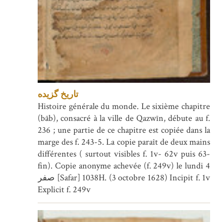
تاریخ گزیده
Histoire générale du monde. Le sixième chapitre
(bāb), consacré à la ville de Qazwīn, débute au f.
236 ; une partie de ce chapitre est copiée dans la
marge des f. 243-5. La copie paraît de deux mains
différentes ( surtout visibles f. 1v- 62v puis 63-
fin). Copie anonyme achevée (f. 249v) le lundi 4
صفر [Safar] 1038H. (3 octobre 1628) Incipit f. 1v
Explicit f. 249v