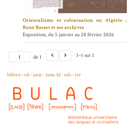
Orientalisme et colonisation en Algérie :
René Basset et ses archives
Exposition, du 5 janvier au 28 février 2026
1–1 sur 1
de 1
bibtex
csl
json
json-ld
ods
tsv