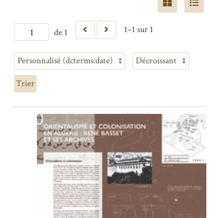
1–1 sur 1
de 1
Trier