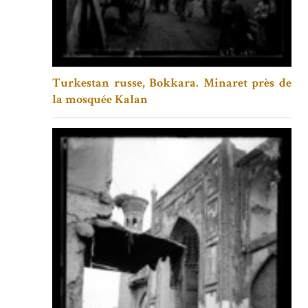
Turkestan russe, Bokkara. Minaret près de
la mosquée Kalan