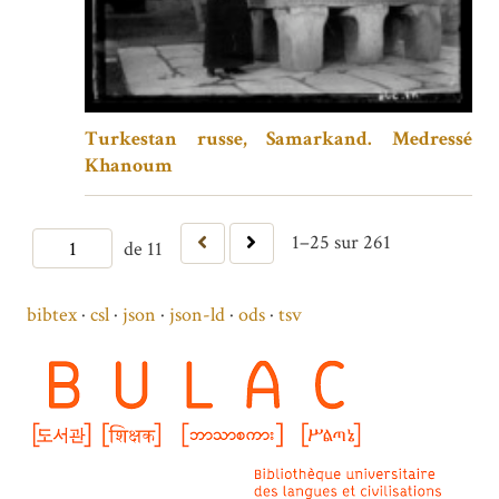
Turkestan russe, Samarkand. Medressé
Khanoum
1–25 sur 261
de 11
bibtex
csl
json
json-ld
ods
tsv