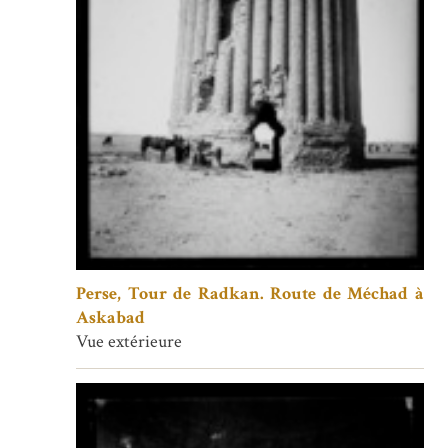
Perse, Tour de Radkan. Route de Méchad à
Askabad
Vue extérieure