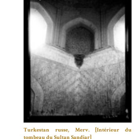
Turkestan russe, Merv. [Intérieur du
tombeau du Sultan Sandjar]