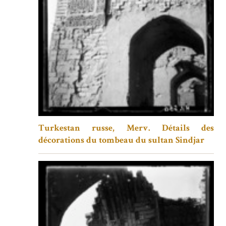
Turkestan russe, Merv. Détails des
décorations du tombeau du sultan Sindjar