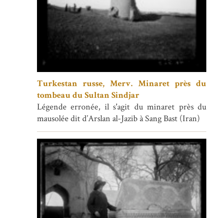
Turkestan russe, Merv. Minaret près du
tombeau du Sultan Sindjar
Légende erronée, il s'agit du minaret près du
mausolée dit d’Arslan al-Jazib à Sang Bast (Iran)