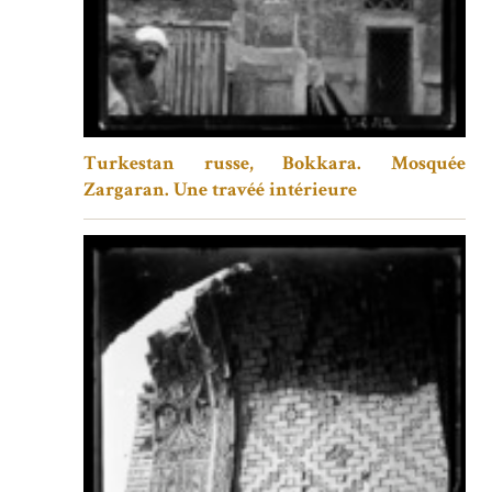
Turkestan russe, Bokkara. Mosquée
Zargaran. Une travéé intérieure