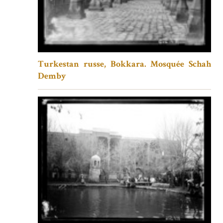
Turkestan russe, Bokkara. Mosquée Schah
Demby