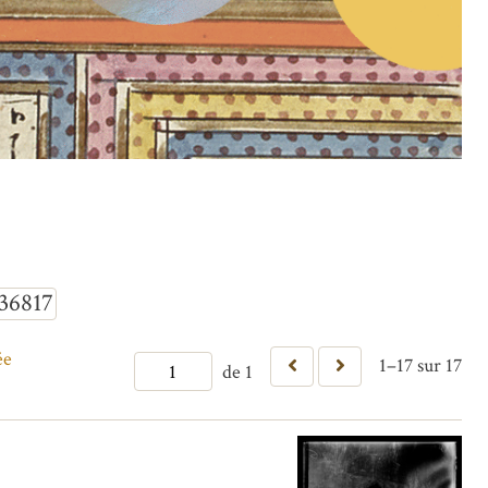
36817
ée
1–17 sur 17
de 1