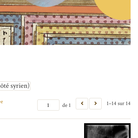
té syrien)
ée
1–14 sur 14
de 1