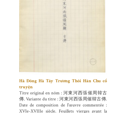
Hà Đông Hà Tây Trương Thôi Hàn Chu cổ
truyện
Titre original en nôm : 河東河西張催周韓古
傳. Variante du titre : 河東河西張周催韓古傳.
Date de composition de l'œuvre commentée :
XVIe-XVIIIe siècle. Feuillets vierges avant la