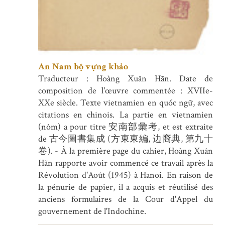
An Nam bộ vựng khảo
Traducteur : Hoàng Xuân Hãn. Date de
composition de l'œuvre commentée : XVIIe-
XXe siècle. Texte vietnamien en quốc ngữ, avec
citations en chinois. La partie en vietnamien
(nôm) a pour titre 安南部彙考, et est extraite
de 古今圖書集成 (方東東編, 边裔典, 第九十
卷). - À la première page du cahier, Hoàng Xuân
Hãn rapporte avoir commencé ce travail après la
Révolution d'Août (1945) à Hanoi. En raison de
la pénurie de papier, il a acquis et réutilisé des
anciens formulaires de la Cour d'Appel du
gouvernement de l'Indochine.