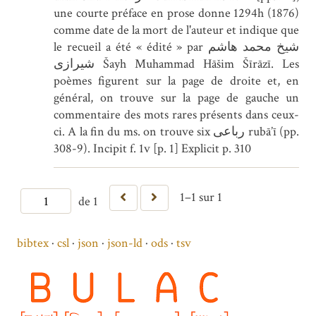
une courte préface en prose donne 1294h (1876)
comme date de la mort de l'auteur et indique que
le recueil a été « édité » par شیخ محمد هاشم
شیرازی Šayh Muhammad Hāšim Šīrāzī. Les
poèmes figurent sur la page de droite et, en
général, on trouve sur la page de gauche un
commentaire des mots rares présents dans ceux-
ci. A la fin du ms. on trouve six رباعی rubā’ī (pp.
308-9). Incipit f. 1v [p. 1] Explicit p. 310
1–1 sur 1
de 1
bibtex
csl
json
json-ld
ods
tsv