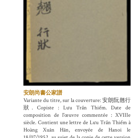
安朗尚書公家譜
Variante du titre, sur la couverture: 安朗阮翹行
狀. Copiste : Lưu Trần Thiểm. Date de
composition de l'œuvre commentée : XVIIIe
siècle. Contient une lettre de Lưu Trần Thiểm à
Hoàng Xuân Hãn, envoyée de Hanoi le
18/07/1952, au sujet de la copie de cette version